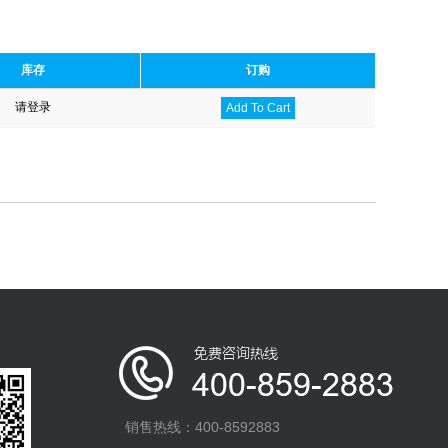
库存
订购
请登录
Add To Cart
销售热线：400-8592883