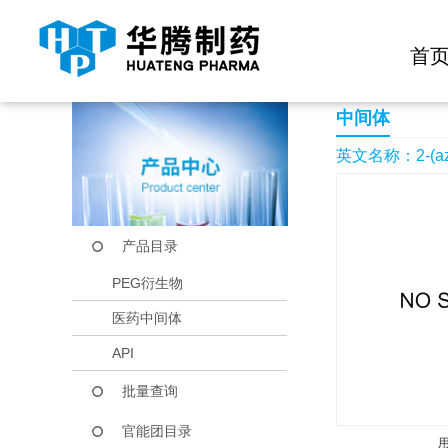
快捷导航栏 >>
化学试剂
生物试剂
PEG衍生物
当前位置：
首页
产品中心
产品目录
2-(azetidin-3-yl)-4-
首
中间体
英文名称：2-(azeti
产品目录
PEG衍生物
医药中间体
API
批量查询
官能团目录