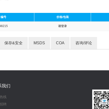
编号
价格/包装
98215
请登录
收藏产品
保存&安全
MSDS
COA
咨询/评论
系我们
热线
招聘