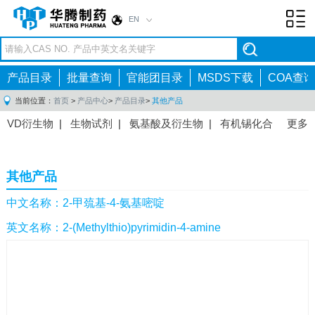
EN
Toggl
navig
产品目录
批量查询
官能团目录
MSDS下载
COA查询
当前位置：
首页
>
产品中心
>
产品目录
>
其他产品
VD衍生物
|
生物试剂
|
氨基酸及衍生物
|
有机锡化合
更多
物
|
有机硼化合物
|
有机磷化合物
|
有机氟化合物
|
中间体
|
其他产品
|
抗肿瘤药物中间体
|
抗病毒药物中
其他产品
间体
|
抗高血压药物中间体
|
抗糖尿病药物中间体
|
抗
感染药物中间体
|
肠胃药物中间体
|
镇痛麻醉药物中间
中文名称：2-甲巯基-4-氨基嘧啶
体
|
抗精神病药物中间体
|
抗炎药物中间体
|
精选原料
英文名称：2-(Methylthio)pyrimidin-4-amine
药中间体
|
其他原料药中间体
|