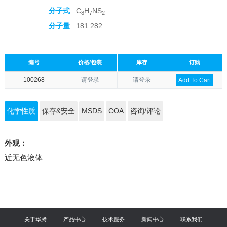
分子式
C
H
NS
8
7
2
分子量
181.282
编号
价格/包装
库存
订购
100268
请登录
请登录
Add To Cart
化学性质
保存&安全
MSDS
COA
咨询/评论
外观：
近无色液体
关于华腾
产品中心
技术服务
新闻中心
联系我们