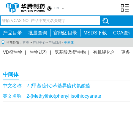
EN
Toggl
navig
产品目录
批量查询
官能团目录
MSDS下载
COA查询
当前位置：
首页
>
产品中心
>
产品目录
>
中间体
VD衍生物
|
生物试剂
|
氨基酸及衍生物
|
有机锡化合
更多
物
|
有机硼化合物
|
有机磷化合物
|
有机氟化合物
|
中间体
|
其他产品
|
抗肿瘤药物中间体
|
抗病毒药物中
中间体
间体
|
抗高血压药物中间体
|
抗糖尿病药物中间体
|
抗
感染药物中间体
|
肠胃药物中间体
|
镇痛麻醉药物中间
中文名称：2-(甲基硫代)苯基异硫代氰酸酯
体
|
抗精神病药物中间体
|
抗炎药物中间体
|
精选原料
英文名称：2-(Methylthio)phenyl isothiocyanate
药中间体
|
其他原料药中间体
|