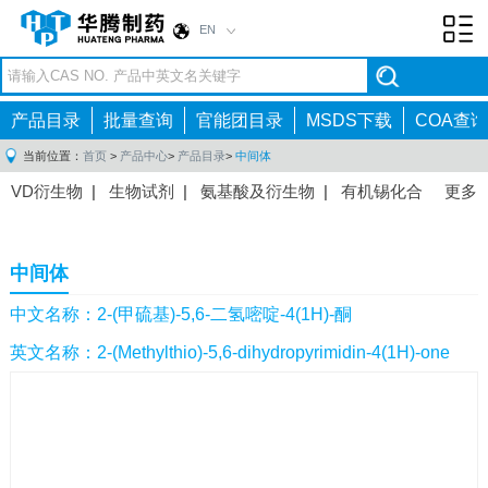
EN
Toggl
navig
产品目录
批量查询
官能团目录
MSDS下载
COA查询
当前位置：
首页
>
产品中心
>
产品目录
>
中间体
VD衍生物
|
生物试剂
|
氨基酸及衍生物
|
有机锡化合
更多
物
|
有机硼化合物
|
有机磷化合物
|
有机氟化合物
|
中间体
|
其他产品
|
抗肿瘤药物中间体
|
抗病毒药物中
中间体
间体
|
抗高血压药物中间体
|
抗糖尿病药物中间体
|
抗
感染药物中间体
|
肠胃药物中间体
|
镇痛麻醉药物中间
中文名称：2-(甲硫基)-5,6-二氢嘧啶-4(1H)-酮
体
|
抗精神病药物中间体
|
抗炎药物中间体
|
精选原料
英文名称：2-(Methylthio)-5,6-dihydropyrimidin-4(1H)-one
药中间体
|
其他原料药中间体
|