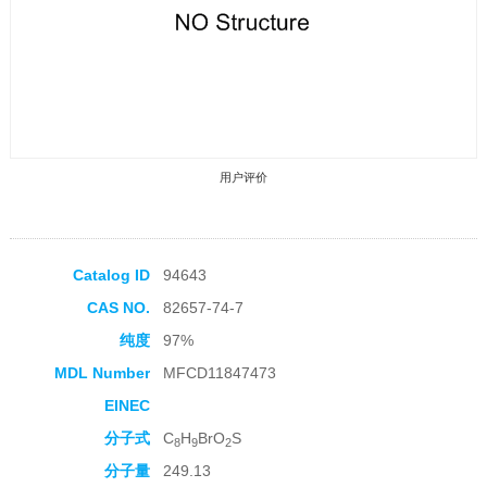
用户评价
Catalog ID
94643
CAS NO.
82657-74-7
收藏产品
纯度
97%
MDL Number
MFCD11847473
EINEC
分子式
C
H
BrO
S
8
9
2
分子量
249.13