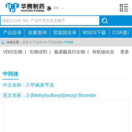
EN
Toggl
navig
产品目录
批量查询
官能团目录
MSDS下载
COA查询
当前位置：
首页
>
产品中心
>
产品目录
>
中间体
VD衍生物
|
生物试剂
|
氨基酸及衍生物
|
有机锡化合
更多
物
|
有机硼化合物
|
有机磷化合物
|
有机氟化合物
|
中间体
|
其他产品
|
抗肿瘤药物中间体
|
抗病毒药物中
中间体
间体
|
抗高血压药物中间体
|
抗糖尿病药物中间体
|
抗
感染药物中间体
|
肠胃药物中间体
|
镇痛麻醉药物中间
中文名称：2-甲砜基苄溴
体
|
抗精神病药物中间体
|
抗炎药物中间体
|
精选原料
英文名称：2-(Methylsulfonyl)benzyl Bromide
药中间体
|
其他原料药中间体
|