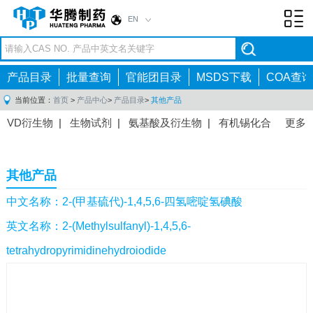
EN
Toggl
navig
产品目录
批量查询
官能团目录
MSDS下载
COA查询
当前位置：
首页
>
产品中心
>
产品目录
>
其他产品
VD衍生物
|
生物试剂
|
氨基酸及衍生物
|
有机锡化合
更多
物
|
有机硼化合物
|
有机磷化合物
|
有机氟化合物
|
中间体
|
其他产品
|
抗肿瘤药物中间体
|
抗病毒药物中
其他产品
间体
|
抗高血压药物中间体
|
抗糖尿病药物中间体
|
抗
感染药物中间体
|
肠胃药物中间体
|
镇痛麻醉药物中间
中文名称：2-(甲基硫代)-1,4,5,6-四氢嘧啶氢碘酸
体
|
抗精神病药物中间体
|
抗炎药物中间体
|
精选原料
英文名称：2-(Methylsulfanyl)-1,4,5,6-
药中间体
|
其他原料药中间体
|
tetrahydropyrimidinehydroiodide