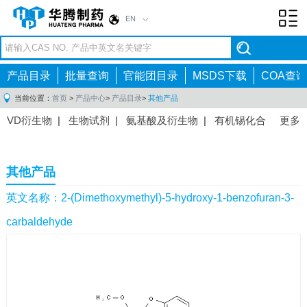
EN
Toggl
navig
产品目录
批量查询
官能团目录
MSDS下载
COA查询
当前位置：
首页
>
产品中心
>
产品目录
>
其他产品
VD衍生物
|
生物试剂
|
氨基酸及衍生物
|
有机锡化合
更多
物
|
有机硼化合物
|
有机磷化合物
|
有机氟化合物
|
中间体
|
其他产品
|
抗肿瘤药物中间体
|
抗病毒药物中
其他产品
间体
|
抗高血压药物中间体
|
抗糖尿病药物中间体
|
抗
感染药物中间体
|
肠胃药物中间体
|
镇痛麻醉药物中间
英文名称：2-(Dimethoxymethyl)-5-hydroxy-1-benzofuran-3-
体
|
抗精神病药物中间体
|
抗炎药物中间体
|
精选原料
carbaldehyde
药中间体
|
其他原料药中间体
|