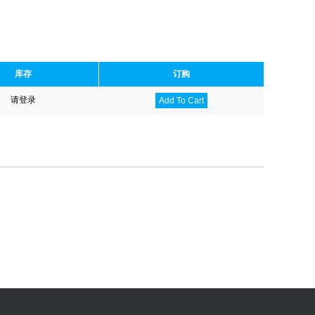
库存
订购
请登录
Add To Cart