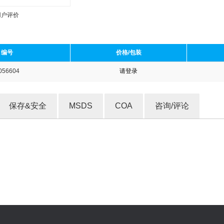
用户评价
编号
价格/包装
056604
请登录
收藏产品
保存&安全
MSDS
COA
咨询/评论