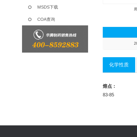
MSDS下载
COA查询
2
化学性质
熔点：
83-85