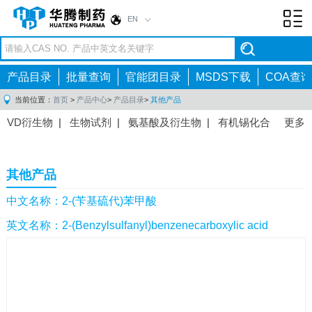
EN
Toggl
navig
产品目录
批量查询
官能团目录
MSDS下载
COA查询
当前位置：
首页
>
产品中心
>
产品目录
>
其他产品
VD衍生物
|
生物试剂
|
氨基酸及衍生物
|
有机锡化合
更多
物
|
有机硼化合物
|
有机磷化合物
|
有机氟化合物
|
中间体
|
其他产品
|
抗肿瘤药物中间体
|
抗病毒药物中
其他产品
间体
|
抗高血压药物中间体
|
抗糖尿病药物中间体
|
抗
感染药物中间体
|
肠胃药物中间体
|
镇痛麻醉药物中间
中文名称：2-(苄基硫代)苯甲酸
体
|
抗精神病药物中间体
|
抗炎药物中间体
|
精选原料
英文名称：2-(Benzylsulfanyl)benzenecarboxylic acid
药中间体
|
其他原料药中间体
|