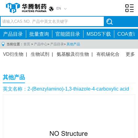
EN
Toggl
navig
产品目录
批量查询
官能团目录
MSDS下载
COA查询
当前位置：
首页
>
产品中心
>
产品目录
>
其他产品
VD衍生物
|
生物试剂
|
氨基酸及衍生物
|
有机锡化合
更多
物
|
有机硼化合物
|
有机磷化合物
|
有机氟化合物
|
中间体
|
其他产品
|
抗肿瘤药物中间体
|
抗病毒药物中
其他产品
间体
|
抗高血压药物中间体
|
抗糖尿病药物中间体
|
抗
感染药物中间体
|
肠胃药物中间体
|
镇痛麻醉药物中间
英文名称：2-(Benzylamino)-1,3-thiazole-4-carboxylic acid
体
|
抗精神病药物中间体
|
抗炎药物中间体
|
精选原料
药中间体
|
其他原料药中间体
|