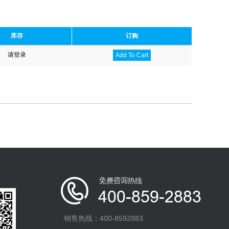
库存
订购
请登录
Add To Cart
销售热线：400-8592883