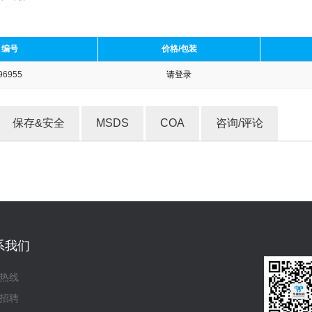
编号
价格/包装
96955
请登录
收藏产品
保存&安全
MSDS
COA
咨询/评论
系我们
热线
招聘