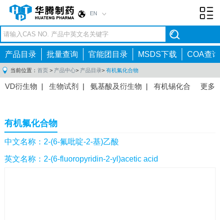
EN
Toggl
navig
产品目录
批量查询
官能团目录
MSDS下载
COA查询
当前位置：
首页
>
产品中心
>
产品目录
>
有机氟化合物
VD衍生物
|
生物试剂
|
氨基酸及衍生物
|
有机锡化合
更多
物
|
有机硼化合物
|
有机磷化合物
|
有机氟化合物
|
中间体
|
其他产品
|
抗肿瘤药物中间体
|
抗病毒药物中
有机氟化合物
间体
|
抗高血压药物中间体
|
抗糖尿病药物中间体
|
抗
感染药物中间体
|
肠胃药物中间体
|
镇痛麻醉药物中间
中文名称：2-(6-氟吡啶-2-基)乙酸
体
|
抗精神病药物中间体
|
抗炎药物中间体
|
精选原料
英文名称：2-(6-fluoropyridin-2-yl)acetic acid
药中间体
|
其他原料药中间体
|