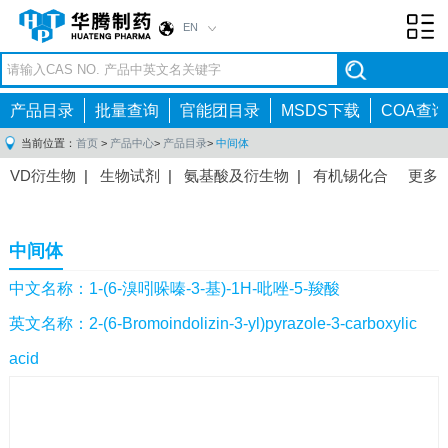
EN
Toggl
navig
产品目录
批量查询
官能团目录
MSDS下载
COA查询
当前位置：
首页
>
产品中心
>
产品目录
>
中间体
VD衍生物
|
生物试剂
|
氨基酸及衍生物
|
有机锡化合
更多
物
|
有机硼化合物
|
有机磷化合物
|
有机氟化合物
|
中间体
|
其他产品
|
抗肿瘤药物中间体
|
抗病毒药物中
中间体
间体
|
抗高血压药物中间体
|
抗糖尿病药物中间体
|
抗
感染药物中间体
|
肠胃药物中间体
|
镇痛麻醉药物中间
中文名称：1-(6-溴吲哚嗪-3-基)-1H-吡唑-5-羧酸
体
|
抗精神病药物中间体
|
抗炎药物中间体
|
精选原料
英文名称：2-(6-Bromoindolizin-3-yl)pyrazole-3-carboxylic
药中间体
|
其他原料药中间体
|
acid