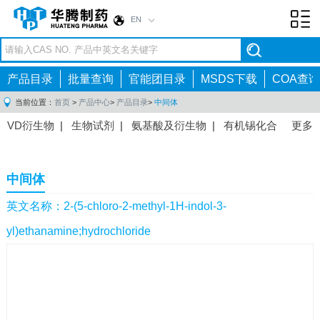
EN
Toggl
navig
产品目录
批量查询
官能团目录
MSDS下载
COA查询
当前位置：
首页
>
产品中心
>
产品目录
>
中间体
VD衍生物
|
生物试剂
|
氨基酸及衍生物
|
有机锡化合
更多
物
|
有机硼化合物
|
有机磷化合物
|
有机氟化合物
|
中间体
|
其他产品
|
抗肿瘤药物中间体
|
抗病毒药物中
中间体
间体
|
抗高血压药物中间体
|
抗糖尿病药物中间体
|
抗
感染药物中间体
|
肠胃药物中间体
|
镇痛麻醉药物中间
英文名称：2-(5-chloro-2-methyl-1H-indol-3-
体
|
抗精神病药物中间体
|
抗炎药物中间体
|
精选原料
yl)ethanamine;hydrochloride
药中间体
|
其他原料药中间体
|