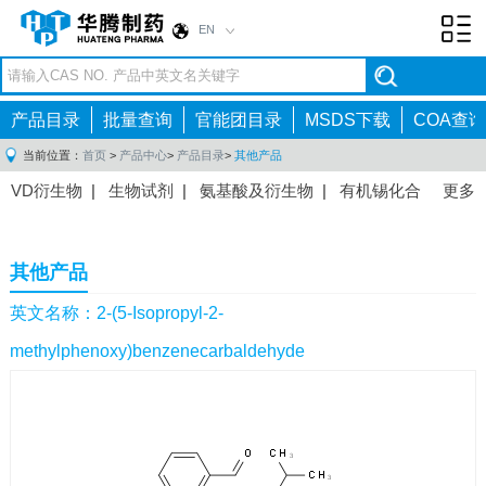
EN
Toggl
navig
产品目录
批量查询
官能团目录
MSDS下载
COA查询
当前位置：
首页
>
产品中心
>
产品目录
>
其他产品
VD衍生物
|
生物试剂
|
氨基酸及衍生物
|
有机锡化合
更多
物
|
有机硼化合物
|
有机磷化合物
|
有机氟化合物
|
中间体
|
其他产品
|
抗肿瘤药物中间体
|
抗病毒药物中
其他产品
间体
|
抗高血压药物中间体
|
抗糖尿病药物中间体
|
抗
感染药物中间体
|
肠胃药物中间体
|
镇痛麻醉药物中间
英文名称：2-(5-Isopropyl-2-
体
|
抗精神病药物中间体
|
抗炎药物中间体
|
精选原料
methylphenoxy)benzenecarbaldehyde
药中间体
|
其他原料药中间体
|