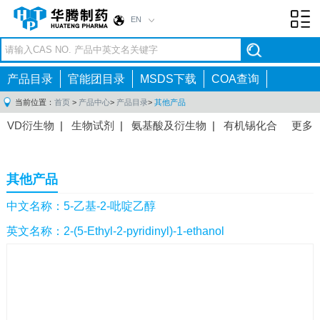
EN
Toggl
navig
产品目录
官能团目录
MSDS下载
COA查询
当前位置：
首页
>
产品中心
>
产品目录
>
其他产品
VD衍生物
|
生物试剂
|
氨基酸及衍生物
|
有机锡化合
更多
物
|
有机硼化合物
|
有机磷化合物
|
有机氟化合物
|
中间体
|
其他产品
|
抗肿瘤药物中间体
|
抗病毒药物中
其他产品
间体
|
抗高血压药物中间体
|
抗糖尿病药物中间体
|
抗
感染药物中间体
|
肠胃药物中间体
|
镇痛麻醉药物中间
中文名称：5-乙基-2-吡啶乙醇
体
|
抗精神病药物中间体
|
抗炎药物中间体
|
精选原料
英文名称：2-(5-Ethyl-2-pyridinyl)-1-ethanol
药中间体
|
其他原料药中间体
|