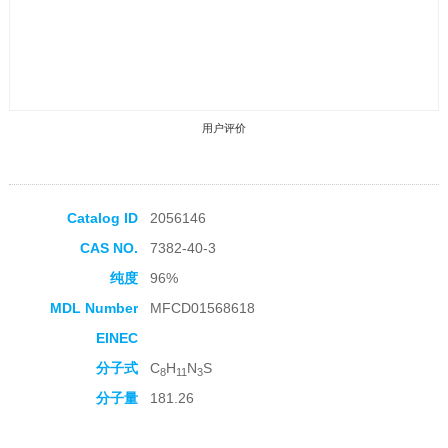
用户评价
Catalog ID
2056146
CAS NO.
7382-40-3
收藏产品
纯度
96%
MDL Number
MFCD01568618
EINEC
分子式
C
H
N
S
8
11
3
分子量
181.26