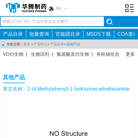
EN
Toggl
navig
产品目录
批量查询
官能团目录
MSDS下载
COA查询
当前位置：
首页
>
产品中心
>
产品目录
>
其他产品
VD衍生物
|
生物试剂
|
氨基酸及衍生物
|
有机锡化合
更多
物
|
有机硼化合物
|
有机磷化合物
|
有机氟化合物
|
中间体
|
其他产品
|
抗肿瘤药物中间体
|
抗病毒药物中
其他产品
间体
|
抗高血压药物中间体
|
抗糖尿病药物中间体
|
抗
感染药物中间体
|
肠胃药物中间体
|
镇痛麻醉药物中间
英文名称：2-(4-Methylphenyl)-1-hydrazinecarbothioamide
体
|
抗精神病药物中间体
|
抗炎药物中间体
|
精选原料
药中间体
|
其他原料药中间体
|