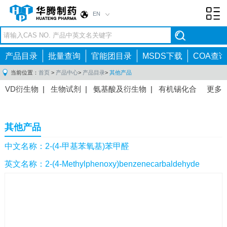
EN
Toggl
navig
产品目录
批量查询
官能团目录
MSDS下载
COA查询
当前位置：
首页
>
产品中心
>
产品目录
>
其他产品
VD衍生物
|
生物试剂
|
氨基酸及衍生物
|
有机锡化合
更多
物
|
有机硼化合物
|
有机磷化合物
|
有机氟化合物
|
中间体
|
其他产品
|
抗肿瘤药物中间体
|
抗病毒药物中
其他产品
间体
|
抗高血压药物中间体
|
抗糖尿病药物中间体
|
抗
感染药物中间体
|
肠胃药物中间体
|
镇痛麻醉药物中间
中文名称：2-(4-甲基苯氧基)苯甲醛
体
|
抗精神病药物中间体
|
抗炎药物中间体
|
精选原料
英文名称：2-(4-Methylphenoxy)benzenecarbaldehyde
药中间体
|
其他原料药中间体
|