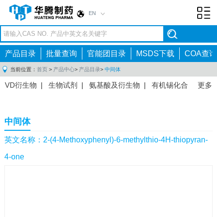
EN
Toggl
navig
产品目录
批量查询
官能团目录
MSDS下载
COA查询
当前位置：
首页
>
产品中心
>
产品目录
>
中间体
VD衍生物
|
生物试剂
|
氨基酸及衍生物
|
有机锡化合
更多
物
|
有机硼化合物
|
有机磷化合物
|
有机氟化合物
|
中间体
|
其他产品
|
抗肿瘤药物中间体
|
抗病毒药物中
中间体
间体
|
抗高血压药物中间体
|
抗糖尿病药物中间体
|
抗
感染药物中间体
|
肠胃药物中间体
|
镇痛麻醉药物中间
英文名称：2-(4-Methoxyphenyl)-6-methylthio-4H-thiopyran-
体
|
抗精神病药物中间体
|
抗炎药物中间体
|
精选原料
4-one
药中间体
|
其他原料药中间体
|