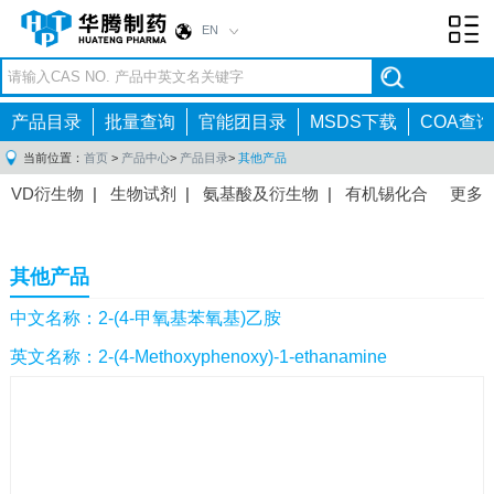
EN
Toggl
navig
产品目录
批量查询
官能团目录
MSDS下载
COA查询
当前位置：
首页
>
产品中心
>
产品目录
>
其他产品
VD衍生物
|
生物试剂
|
氨基酸及衍生物
|
有机锡化合
更多
物
|
有机硼化合物
|
有机磷化合物
|
有机氟化合物
|
中间体
|
其他产品
|
抗肿瘤药物中间体
|
抗病毒药物中
其他产品
间体
|
抗高血压药物中间体
|
抗糖尿病药物中间体
|
抗
感染药物中间体
|
肠胃药物中间体
|
镇痛麻醉药物中间
中文名称：2-(4-甲氧基苯氧基)乙胺
体
|
抗精神病药物中间体
|
抗炎药物中间体
|
精选原料
英文名称：2-(4-Methoxyphenoxy)-1-ethanamine
药中间体
|
其他原料药中间体
|