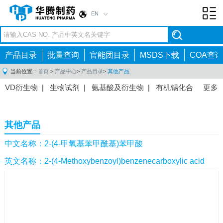
EN
Toggl
navig
产品目录
批量查询
官能团目录
MSDS下载
COA查询
当前位置：
首页
>
产品中心
>
产品目录
>
其他产品
VD衍生物
|
生物试剂
|
氨基酸及衍生物
|
有机锡化合
更多
物
|
有机硼化合物
|
有机磷化合物
|
有机氟化合物
|
中间体
|
其他产品
|
抗肿瘤药物中间体
|
抗病毒药物中
其他产品
间体
|
抗高血压药物中间体
|
抗糖尿病药物中间体
|
抗
感染药物中间体
|
肠胃药物中间体
|
镇痛麻醉药物中间
中文名称：2-(4-甲氧基苯甲酰基)苯甲酸
体
|
抗精神病药物中间体
|
抗炎药物中间体
|
精选原料
英文名称：2-(4-Methoxybenzoyl)benzenecarboxylic acid
药中间体
|
其他原料药中间体
|