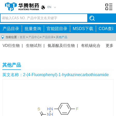
EN
Toggl
navig
产品目录
批量查询
官能团目录
MSDS下载
COA查询
当前位置：
首页
>
产品中心
>
产品目录
>
其他产品
VD衍生物
|
生物试剂
|
氨基酸及衍生物
|
有机锡化合
更多
物
|
有机硼化合物
|
有机磷化合物
|
有机氟化合物
|
中间体
|
其他产品
|
抗肿瘤药物中间体
|
抗病毒药物中
其他产品
间体
|
抗高血压药物中间体
|
抗糖尿病药物中间体
|
抗
感染药物中间体
|
肠胃药物中间体
|
镇痛麻醉药物中间
英文名称：2-(4-Fluorophenyl)-1-hydrazinecarbothioamide
体
|
抗精神病药物中间体
|
抗炎药物中间体
|
精选原料
药中间体
|
其他原料药中间体
|