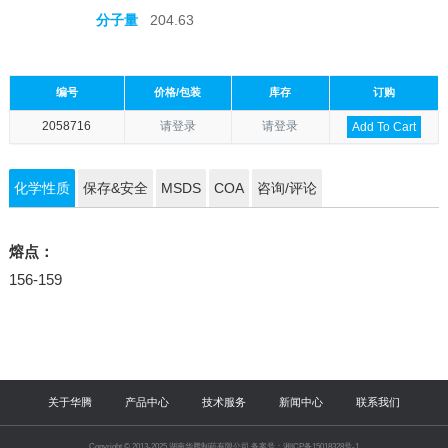
分子量
204.63
编号
价格/包装
库存
订购
2058716
请登录
请登录
Add To Cart
化学性质
保存&安全
MSDS
COA
咨询/评论
熔点：
156-159
关于华腾
产品中心
技术服务
新闻中心
联系我们
Copyright © 2013-2025 湖南华腾制药有限公司 备案号：湘ICP备15018328号-1