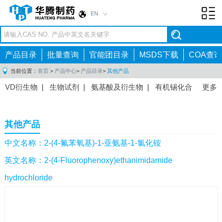
EN
Toggl
navig
产品目录
批量查询
官能团目录
MSDS下载
COA查询
当前位置：
首页
>
产品中心
>
产品目录
>
其他产品
VD衍生物
|
生物试剂
|
氨基酸及衍生物
|
有机锡化合
更多
物
|
有机硼化合物
|
有机磷化合物
|
有机氟化合物
|
中间体
|
其他产品
|
抗肿瘤药物中间体
|
抗病毒药物中
其他产品
间体
|
抗高血压药物中间体
|
抗糖尿病药物中间体
|
抗
感染药物中间体
|
肠胃药物中间体
|
镇痛麻醉药物中间
中文名称：2-(4-氟苯氧基)-1-亚氨基-1-氯化铵
体
|
抗精神病药物中间体
|
抗炎药物中间体
|
精选原料
英文名称：2-(4-Fluorophenoxy)ethanimidamide
药中间体
|
其他原料药中间体
|
hydrochloride