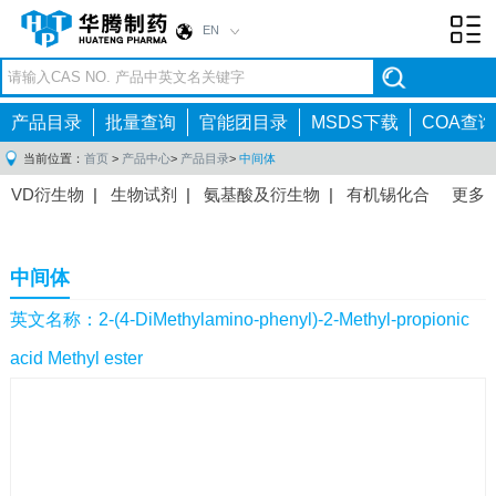
EN
Toggl
navig
产品目录
批量查询
官能团目录
MSDS下载
COA查询
当前位置：
首页
>
产品中心
>
产品目录
>
中间体
VD衍生物
|
生物试剂
|
氨基酸及衍生物
|
有机锡化合
更多
物
|
有机硼化合物
|
有机磷化合物
|
有机氟化合物
|
中间体
|
其他产品
|
抗肿瘤药物中间体
|
抗病毒药物中
中间体
间体
|
抗高血压药物中间体
|
抗糖尿病药物中间体
|
抗
感染药物中间体
|
肠胃药物中间体
|
镇痛麻醉药物中间
英文名称：2-(4-DiMethylamino-phenyl)-2-Methyl-propionic
体
|
抗精神病药物中间体
|
抗炎药物中间体
|
精选原料
acid Methyl ester
药中间体
|
其他原料药中间体
|