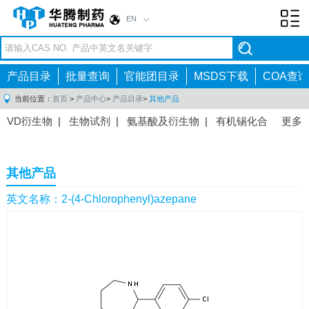
EN
Toggl
navig
产品目录
批量查询
官能团目录
MSDS下载
COA查询
当前位置：
首页
>
产品中心
>
产品目录
>
其他产品
VD衍生物
|
生物试剂
|
氨基酸及衍生物
|
有机锡化合
更多
物
|
有机硼化合物
|
有机磷化合物
|
有机氟化合物
|
中间体
|
其他产品
|
抗肿瘤药物中间体
|
抗病毒药物中
其他产品
间体
|
抗高血压药物中间体
|
抗糖尿病药物中间体
|
抗
感染药物中间体
|
肠胃药物中间体
|
镇痛麻醉药物中间
英文名称：2-(4-Chlorophenyl)azepane
体
|
抗精神病药物中间体
|
抗炎药物中间体
|
精选原料
药中间体
|
其他原料药中间体
|