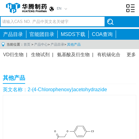
EN
Toggl
navig
产品目录
官能团目录
MSDS下载
COA查询
当前位置：
首页
>
产品中心
>
产品目录
>
其他产品
VD衍生物
|
生物试剂
|
氨基酸及衍生物
|
有机锡化合
更多
物
|
有机硼化合物
|
有机磷化合物
|
有机氟化合物
|
中间体
|
其他产品
|
抗肿瘤药物中间体
|
抗病毒药物中
其他产品
间体
|
抗高血压药物中间体
|
抗糖尿病药物中间体
|
抗
感染药物中间体
|
肠胃药物中间体
|
镇痛麻醉药物中间
英文名称：2-(4-Chlorophenoxy)acetohydrazide
体
|
抗精神病药物中间体
|
抗炎药物中间体
|
精选原料
药中间体
|
其他原料药中间体
|