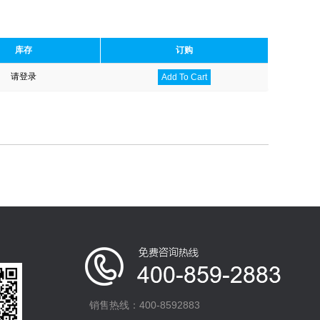
库存
订购
请登录
Add To Cart
销售热线：400-8592883