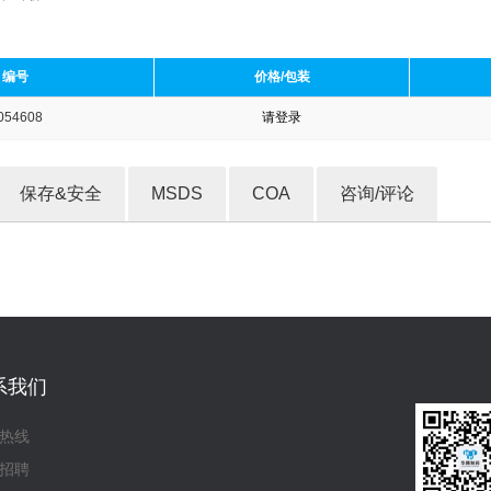
编号
价格/包装
054608
请登录
收藏产品
保存&安全
MSDS
COA
咨询/评论
系我们
热线
招聘