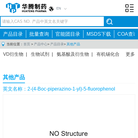
EN
Toggl
navig
产品目录
批量查询
官能团目录
MSDS下载
COA查询
当前位置：
首页
>
产品中心
>
产品目录
>
其他产品
VD衍生物
|
生物试剂
|
氨基酸及衍生物
|
有机锡化合
更多
物
|
有机硼化合物
|
有机磷化合物
|
有机氟化合物
|
中间体
|
其他产品
|
抗肿瘤药物中间体
|
抗病毒药物中
其他产品
间体
|
抗高血压药物中间体
|
抗糖尿病药物中间体
|
抗
感染药物中间体
|
肠胃药物中间体
|
镇痛麻醉药物中间
英文名称：2-(4-Boc-piperazino-1-yl)-5-fluorophenol
体
|
抗精神病药物中间体
|
抗炎药物中间体
|
精选原料
药中间体
|
其他原料药中间体
|