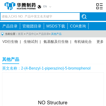
EN
Toggl
navig
产品目录
官能团目录
MSDS下载
COA查询
当前位置：
首页
>
产品中心
>
产品目录
>
其他产品
VD衍生物
|
生物试剂
|
氨基酸及衍生物
|
有机锡化合
更多
物
|
有机硼化合物
|
有机磷化合物
|
有机氟化合物
|
中间体
|
其他产品
|
抗肿瘤药物中间体
|
抗病毒药物中
其他产品
间体
|
抗高血压药物中间体
|
抗糖尿病药物中间体
|
抗
感染药物中间体
|
肠胃药物中间体
|
镇痛麻醉药物中间
英文名称：2-(4-Benzyl-1-piperazino)-5-bromophenol
体
|
抗精神病药物中间体
|
抗炎药物中间体
|
精选原料
药中间体
|
其他原料药中间体
|