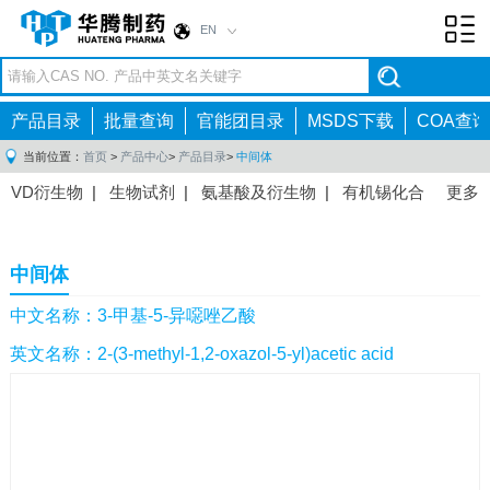
EN
Toggl
navig
产品目录
批量查询
官能团目录
MSDS下载
COA查询
当前位置：
首页
>
产品中心
>
产品目录
>
中间体
VD衍生物
|
生物试剂
|
氨基酸及衍生物
|
有机锡化合
更多
物
|
有机硼化合物
|
有机磷化合物
|
有机氟化合物
|
中间体
|
其他产品
|
抗肿瘤药物中间体
|
抗病毒药物中
中间体
间体
|
抗高血压药物中间体
|
抗糖尿病药物中间体
|
抗
感染药物中间体
|
肠胃药物中间体
|
镇痛麻醉药物中间
中文名称：3-甲基-5-异噁唑乙酸
体
|
抗精神病药物中间体
|
抗炎药物中间体
|
精选原料
英文名称：2-(3-methyl-1,2-oxazol-5-yl)acetic acid
药中间体
|
其他原料药中间体
|