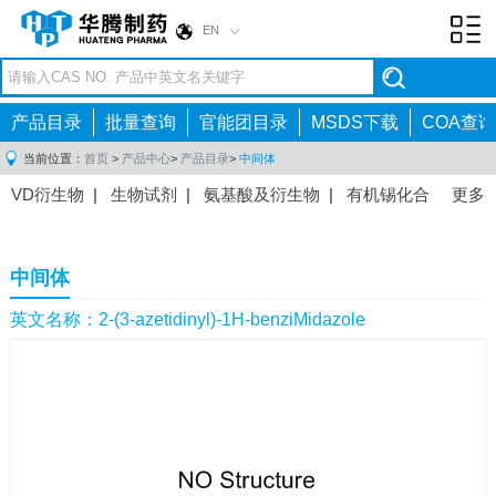
EN
Toggl
navig
产品目录
批量查询
官能团目录
MSDS下载
COA查询
当前位置：
首页
>
产品中心
>
产品目录
>
中间体
VD衍生物
|
生物试剂
|
氨基酸及衍生物
|
有机锡化合
更多
物
|
有机硼化合物
|
有机磷化合物
|
有机氟化合物
|
中间体
|
其他产品
|
抗肿瘤药物中间体
|
抗病毒药物中
中间体
间体
|
抗高血压药物中间体
|
抗糖尿病药物中间体
|
抗
感染药物中间体
|
肠胃药物中间体
|
镇痛麻醉药物中间
英文名称：2-(3-azetidinyl)-1H-benziMidazole
体
|
抗精神病药物中间体
|
抗炎药物中间体
|
精选原料
药中间体
|
其他原料药中间体
|