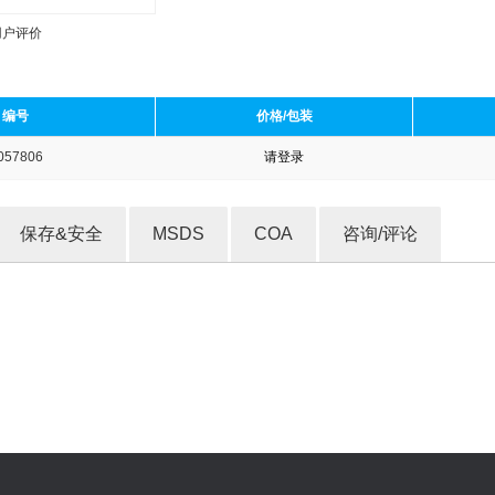
用户评价
编号
价格/包装
057806
请登录
收藏产品
保存&安全
MSDS
COA
咨询/评论