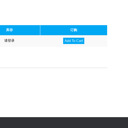
库存
订购
请登录
Add To Cart