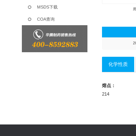
MSDS下载
COA查询
2
化学性质
熔点：
214