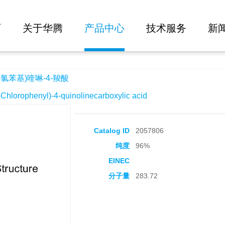
大批量询价
-羧酸
页
关于华腾
产品中心
技术服务
新
-氯苯基)喹啉-4-羧酸
orophenyl)-4-quinolinecarboxylic acid
Catalog ID
2057806
纯度
96%
EINEC
分子量
283.72