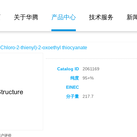
大批量询价
l)-2-oxoethyl thiocyanate
页
关于华腾
产品中心
技术服务
新
ro-2-thienyl)-2-oxoethyl thiocyanate
Catalog ID
2061169
纯度
95+%
EINEC
分子量
217.7
用户评价