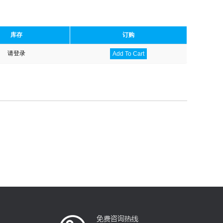
库存
订购
请登录
Add To Cart