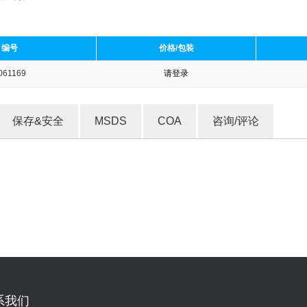
编号
价格/包装
061169
请登录
收藏产品
保存&安全
MSDS
COA
咨询/评论
系我们