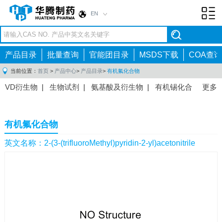
EN
Toggl
navig
产品目录
批量查询
官能团目录
MSDS下载
COA查询
当前位置：
首页
>
产品中心
>
产品目录
>
有机氟化合物
VD衍生物
|
生物试剂
|
氨基酸及衍生物
|
有机锡化合
更多
物
|
有机硼化合物
|
有机磷化合物
|
有机氟化合物
|
中间体
|
其他产品
|
抗肿瘤药物中间体
|
抗病毒药物中
有机氟化合物
间体
|
抗高血压药物中间体
|
抗糖尿病药物中间体
|
抗
感染药物中间体
|
肠胃药物中间体
|
镇痛麻醉药物中间
英文名称：2-(3-(trifluoroMethyl)pyridin-2-yl)acetonitrile
体
|
抗精神病药物中间体
|
抗炎药物中间体
|
精选原料
药中间体
|
其他原料药中间体
|