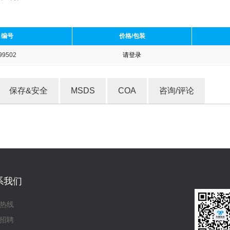
编号
价格/包装
99502
请登录
收藏产品
保存&安全
MSDS
COA
咨询/评论
系我们
热线
招聘