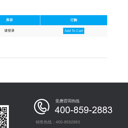
库存
订购
请登录
Add To Cart
销售热线：400-8592883