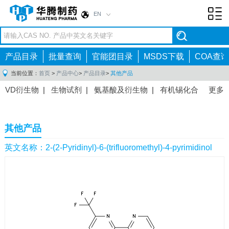
EN
Toggl
navig
产品目录
批量查询
官能团目录
MSDS下载
COA查询
当前位置：
首页
>
产品中心
>
产品目录
>
其他产品
VD衍生物
|
生物试剂
|
氨基酸及衍生物
|
有机锡化合
更多
物
|
有机硼化合物
|
有机磷化合物
|
有机氟化合物
|
中间体
|
其他产品
|
抗肿瘤药物中间体
|
抗病毒药物中
其他产品
间体
|
抗高血压药物中间体
|
抗糖尿病药物中间体
|
抗
感染药物中间体
|
肠胃药物中间体
|
镇痛麻醉药物中间
英文名称：2-(2-Pyridinyl)-6-(trifluoromethyl)-4-pyrimidinol
体
|
抗精神病药物中间体
|
抗炎药物中间体
|
精选原料
药中间体
|
其他原料药中间体
|