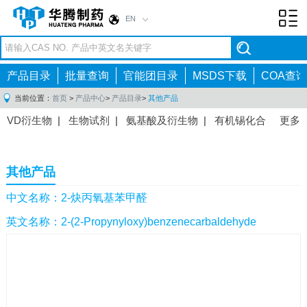
EN
Toggl
navig
产品目录
批量查询
官能团目录
MSDS下载
COA查询
当前位置：
首页
>
产品中心
>
产品目录
>
其他产品
VD衍生物
|
生物试剂
|
氨基酸及衍生物
|
有机锡化合
更多
物
|
有机硼化合物
|
有机磷化合物
|
有机氟化合物
|
中间体
|
其他产品
|
抗肿瘤药物中间体
|
抗病毒药物中
其他产品
间体
|
抗高血压药物中间体
|
抗糖尿病药物中间体
|
抗
感染药物中间体
|
肠胃药物中间体
|
镇痛麻醉药物中间
中文名称：2-炔丙氧基苯甲醛
体
|
抗精神病药物中间体
|
抗炎药物中间体
|
精选原料
英文名称：2-(2-Propynyloxy)benzenecarbaldehyde
药中间体
|
其他原料药中间体
|