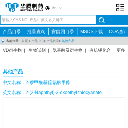
EN
Toggl
navig
产品目录
批量查询
官能团目录
MSDS下载
COA查询
当前位置：
首页
>
产品中心
>
产品目录
>
其他产品
VD衍生物
|
生物试剂
|
氨基酸及衍生物
|
有机锡化合
更多
物
|
有机硼化合物
|
有机磷化合物
|
有机氟化合物
|
中间体
|
其他产品
|
抗肿瘤药物中间体
|
抗病毒药物中
其他产品
间体
|
抗高血压药物中间体
|
抗糖尿病药物中间体
|
抗
感染药物中间体
|
肠胃药物中间体
|
镇痛麻醉药物中间
中文名称：2-萘甲酰基硫氰酸甲酯
体
|
抗精神病药物中间体
|
抗炎药物中间体
|
精选原料
英文名称：2-(2-Naphthyl)-2-oxoethyl thiocyanate
药中间体
|
其他原料药中间体
|