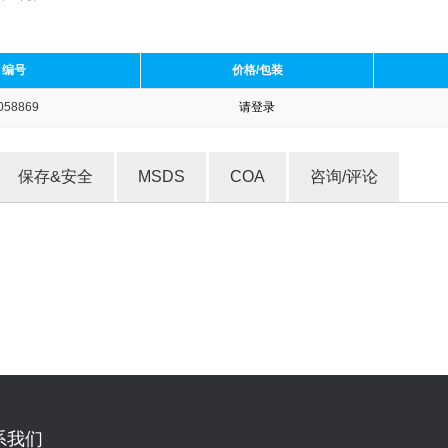
编号
价格/包装
058869
请登录
收藏产品
保存&安全
MSDS
COA
咨询/评论
系我们