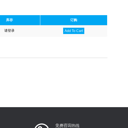
库存
订购
请登录
Add To Cart