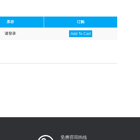
库存
订购
请登录
Add To Cart