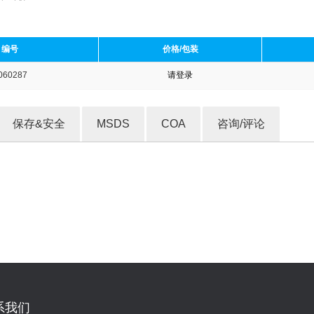
编号
价格/包装
060287
请登录
收藏产品
保存&安全
MSDS
COA
咨询/评论
系我们