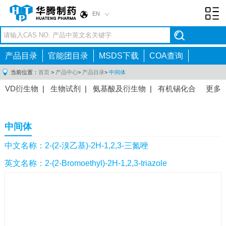
EN
Toggl
navig
产品目录
官能团目录
MSDS下载
COA查询
当前位置：
首页
>
产品中心
>
产品目录
>
中间体
VD衍生物
|
生物试剂
|
氨基酸及衍生物
|
有机锡化合
更多
物
|
有机硼化合物
|
有机磷化合物
|
有机氟化合物
|
中间体
|
其他产品
|
抗肿瘤药物中间体
|
抗病毒药物中
中间体
间体
|
抗高血压药物中间体
|
抗糖尿病药物中间体
|
抗
感染药物中间体
|
肠胃药物中间体
|
镇痛麻醉药物中间
中文名称：2-(2-溴乙基)-2H-1,2,3-三氮唑
体
|
抗精神病药物中间体
|
抗炎药物中间体
|
精选原料
英文名称：2-(2-Bromoethyl)-2H-1,2,3-triazole
药中间体
|
其他原料药中间体
|