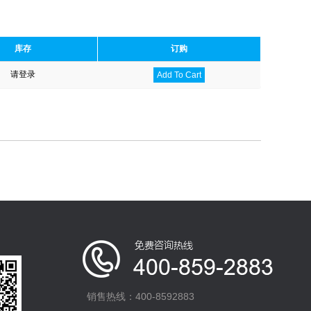
库存
订购
请登录
Add To Cart
销售热线：400-8592883