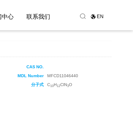
闻中心
联系我们
EN
CAS NO.
MDL Number
MFCD11046440
分子式
C
H
ClN
O
10
12
3