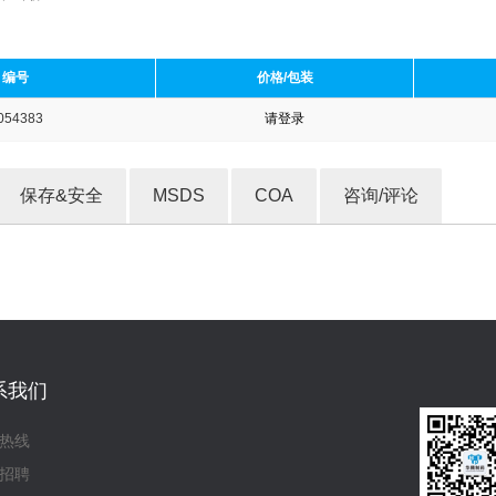
编号
价格/包装
054383
请登录
收藏产品
保存&安全
MSDS
COA
咨询/评论
系我们
热线
招聘