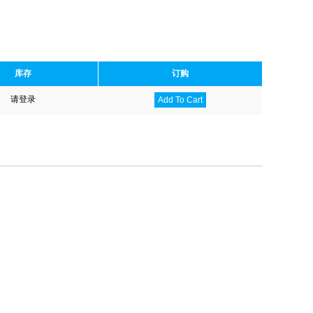
库存
订购
请登录
Add To Cart