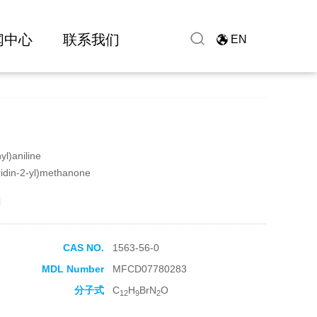
闻中心
联系我们
EN
l)aniline
idin-2-yl)methanone
酮
CAS NO.
1563-56-0
MDL Number
MFCD07780283
分子式
C
H
BrN
O
12
9
2