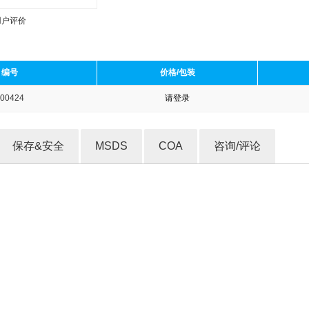
用户评价
编号
价格/包装
00424
请登录
收藏产品
保存&安全
MSDS
COA
咨询/评论