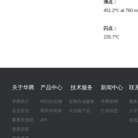
沸点：
451.2℃ at 760 
闪点：
226.7℃
关于华腾
产品中心
技术服务
新闻中心
联
华腾简介
PEG衍生物
定制合成服务
华腾新闻
服务
企业文化
医药中间体
大包装产品
行业动态
人才
董事长致辞
API
在线
发展历程