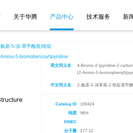
大批量询价
甲酰基)吡啶
页
关于华腾
产品中心
技术服务
新
-氨基-5-溴-苯甲酰基)吡啶
ino-5-bromobenzoyl)pyridine
英文同义名
4-Bromo-2-(pyridine-2-carbony
(2-Amino-5-bromophenyl)(pyr
中文同义名
2-氨基-5-溴苯基-2-吡啶基甲
Catalog ID
100424
纯度
98%
EINEC
分子量
277.12