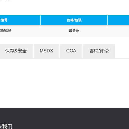
编号
价格/包装
056986
请登录
收藏产品
保存&安全
MSDS
COA
咨询/评论
系我们