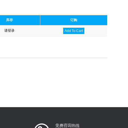
库存
订购
请登录
Add To Cart