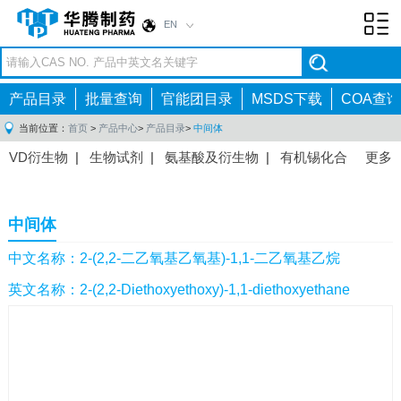
EN
Toggl
navig
产品目录
批量查询
官能团目录
MSDS下载
COA查询
当前位置：
首页
>
产品中心
>
产品目录
>
中间体
VD衍生物
|
生物试剂
|
氨基酸及衍生物
|
有机锡化合
更多
物
|
有机硼化合物
|
有机磷化合物
|
有机氟化合物
|
中间体
|
其他产品
|
抗肿瘤药物中间体
|
抗病毒药物中
中间体
间体
|
抗高血压药物中间体
|
抗糖尿病药物中间体
|
抗
感染药物中间体
|
肠胃药物中间体
|
镇痛麻醉药物中间
中文名称：2-(2,2-二乙氧基乙氧基)-1,1-二乙氧基乙烷
体
|
抗精神病药物中间体
|
抗炎药物中间体
|
精选原料
英文名称：2-(2,2-Diethoxyethoxy)-1,1-diethoxyethane
药中间体
|
其他原料药中间体
|