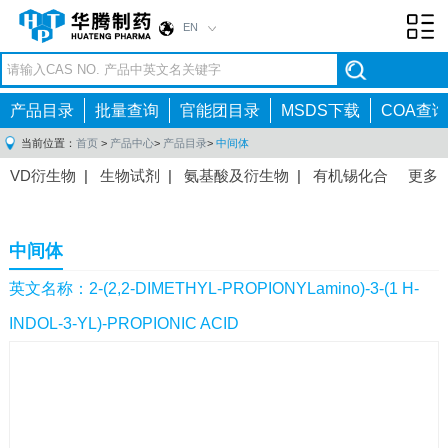
EN
Toggl
navig
产品目录
批量查询
官能团目录
MSDS下载
COA查询
当前位置：
首页
>
产品中心
>
产品目录
>
中间体
VD衍生物
|
生物试剂
|
氨基酸及衍生物
|
有机锡化合
更多
物
|
有机硼化合物
|
有机磷化合物
|
有机氟化合物
|
中间体
|
其他产品
|
抗肿瘤药物中间体
|
抗病毒药物中
中间体
间体
|
抗高血压药物中间体
|
抗糖尿病药物中间体
|
抗
感染药物中间体
|
肠胃药物中间体
|
镇痛麻醉药物中间
英文名称：2-(2,2-DIMETHYL-PROPIONYLamino)-3-(1 H-
体
|
抗精神病药物中间体
|
抗炎药物中间体
|
精选原料
INDOL-3-YL)-PROPIONIC ACID
药中间体
|
其他原料药中间体
|