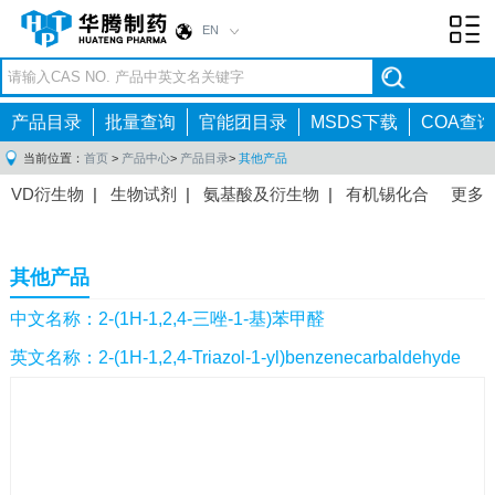
EN
Toggl
navig
产品目录
批量查询
官能团目录
MSDS下载
COA查询
当前位置：
首页
>
产品中心
>
产品目录
>
其他产品
VD衍生物
|
生物试剂
|
氨基酸及衍生物
|
有机锡化合
更多
物
|
有机硼化合物
|
有机磷化合物
|
有机氟化合物
|
中间体
|
其他产品
|
抗肿瘤药物中间体
|
抗病毒药物中
其他产品
间体
|
抗高血压药物中间体
|
抗糖尿病药物中间体
|
抗
感染药物中间体
|
肠胃药物中间体
|
镇痛麻醉药物中间
中文名称：2-(1H-1,2,4-三唑-1-基)苯甲醛
体
|
抗精神病药物中间体
|
抗炎药物中间体
|
精选原料
英文名称：2-(1H-1,2,4-Triazol-1-yl)benzenecarbaldehyde
药中间体
|
其他原料药中间体
|