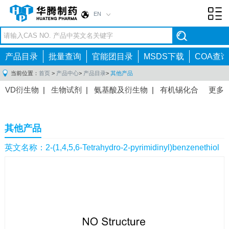
EN
Toggl
navig
产品目录
批量查询
官能团目录
MSDS下载
COA查询
当前位置：
首页
>
产品中心
>
产品目录
>
其他产品
VD衍生物
|
生物试剂
|
氨基酸及衍生物
|
有机锡化合
更多
物
|
有机硼化合物
|
有机磷化合物
|
有机氟化合物
|
中间体
|
其他产品
|
抗肿瘤药物中间体
|
抗病毒药物中
其他产品
间体
|
抗高血压药物中间体
|
抗糖尿病药物中间体
|
抗
感染药物中间体
|
肠胃药物中间体
|
镇痛麻醉药物中间
英文名称：2-(1,4,5,6-Tetrahydro-2-pyrimidinyl)benzenethiol
体
|
抗精神病药物中间体
|
抗炎药物中间体
|
精选原料
药中间体
|
其他原料药中间体
|