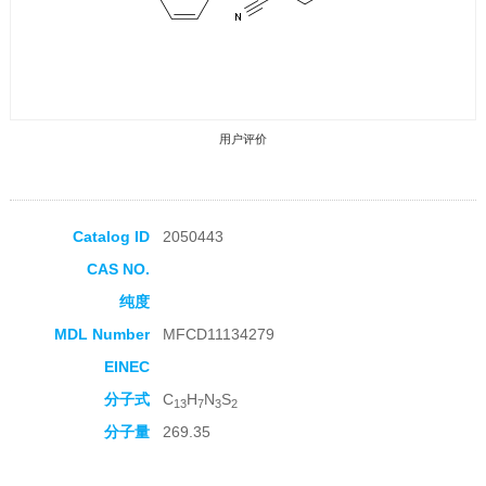
用户评价
Catalog ID
2050443
CAS NO.
收藏产品
纯度
MDL Number
MFCD11134279
EINEC
分子式
C
H
N
S
13
7
3
2
分子量
269.35