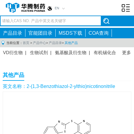
EN
Toggl
navig
产品目录
官能团目录
MSDS下载
COA查询
当前位置：
首页
>
产品中心
>
产品目录
>
其他产品
VD衍生物
|
生物试剂
|
氨基酸及衍生物
|
有机锡化合
更多
物
|
有机硼化合物
|
有机磷化合物
|
有机氟化合物
|
中间体
|
其他产品
|
抗肿瘤药物中间体
|
抗病毒药物中
其他产品
间体
|
抗高血压药物中间体
|
抗糖尿病药物中间体
|
抗
感染药物中间体
|
肠胃药物中间体
|
镇痛麻醉药物中间
英文名称：2-(1,3-Benzothiazol-2-ylthio)nicotinonitrile
体
|
抗精神病药物中间体
|
抗炎药物中间体
|
精选原料
药中间体
|
其他原料药中间体
|