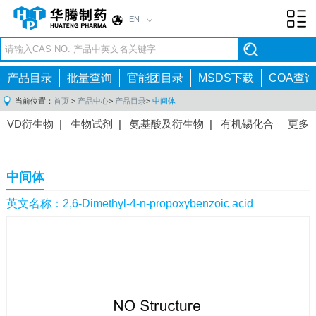
EN
Toggl
navig
产品目录
批量查询
官能团目录
MSDS下载
COA查询
当前位置：
首页
>
产品中心
>
产品目录
>
中间体
VD衍生物
|
生物试剂
|
氨基酸及衍生物
|
有机锡化合
更多
物
|
有机硼化合物
|
有机磷化合物
|
有机氟化合物
|
中间体
|
其他产品
|
抗肿瘤药物中间体
|
抗病毒药物中
中间体
间体
|
抗高血压药物中间体
|
抗糖尿病药物中间体
|
抗
感染药物中间体
|
肠胃药物中间体
|
镇痛麻醉药物中间
英文名称：2,6-Dimethyl-4-n-propoxybenzoic acid
体
|
抗精神病药物中间体
|
抗炎药物中间体
|
精选原料
药中间体
|
其他原料药中间体
|